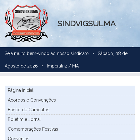
SINDVIGSULMA
Seja muito bem-vindo ao nosso sindicato •
Sábado, 08 de
Agosto de 2026 • Imperatriz / MA
Página Inicial
Acordos e Convenções
Banco de Currículos
Boletim e Jornal
Comemorações Festivas
Convênios